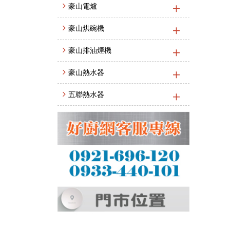
豪山電爐
豪山烘碗機
豪山排油煙機
豪山熱水器
五聯熱水器