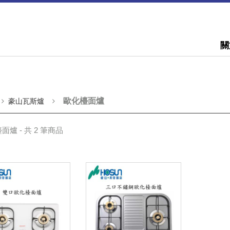
關
歐化檯面爐
豪山瓦斯爐
面爐 - 共 2 筆商品