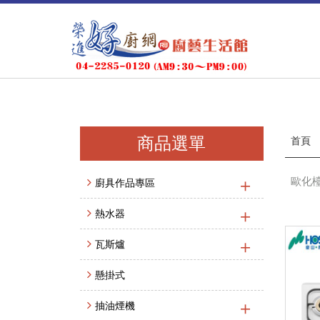
商品選單
首頁
歐化檯
廚具作品專區
熱水器
瓦斯爐
懸掛式
抽油煙機