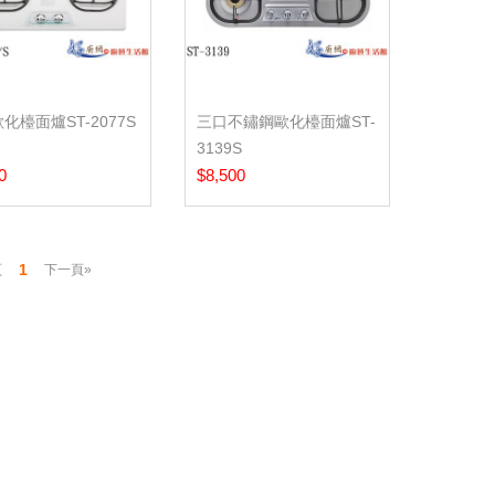
化檯面爐ST-2077S
三口不鏽鋼歐化檯面爐ST-
3139S
0
$8,500
1
頁
下一頁»