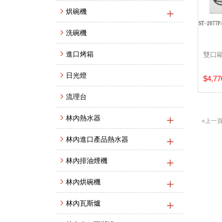
烘碗機
洗碗機
進口烤箱
雙口歐
日光燈
$4,77
流理台
林內熱水器
«上一
林內進口產品熱水器
林內排油煙機
林內烘碗機
林內瓦斯爐