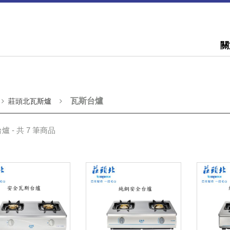
關
瓦斯台爐
莊頭北瓦斯爐
爐 - 共 7 筆商品