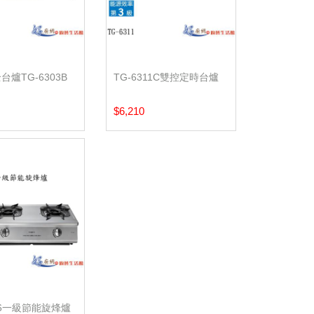
爐TG-6303B
TG-6311C雙控定時台爐
$6,210
606一級節能旋烽爐