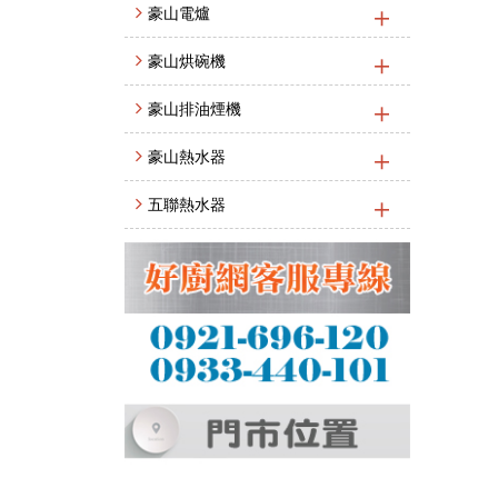
豪山電爐
豪山烘碗機
豪山排油煙機
豪山熱水器
五聯熱水器