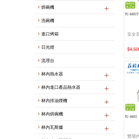
烘碗機
洗碗機
進口烤箱
安全瓦
日光燈
$4,60
流理台
林內熱水器
林內進口產品熱水器
林內排油煙機
林內烘碗機
林內瓦斯爐
雙環內