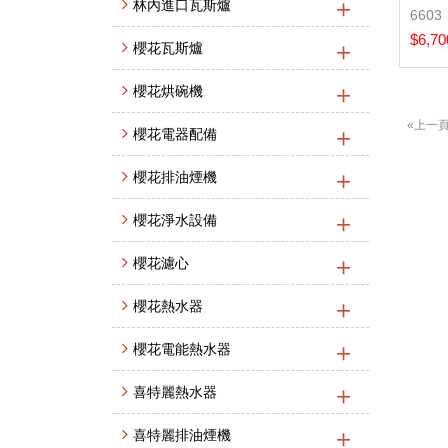
林內進口瓦斯爐
6603
$6,70
櫻花瓦斯爐
櫻花烘碗機
«上一
櫻花電器配備
櫻花排油煙機
櫻花淨水設備
櫻花濾心
櫻花熱水器
櫻花電能熱水器
喜特麗熱水器
喜特麗排油煙機