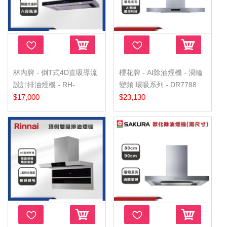
林內牌 - 倒T式4D直吸導流
櫻花牌 - AI除油煙機 - 渦輪
設計排油煙機 - RH-
變頻 環吸系列 - DR7788
8171(80CM)
$17,000
$23,130