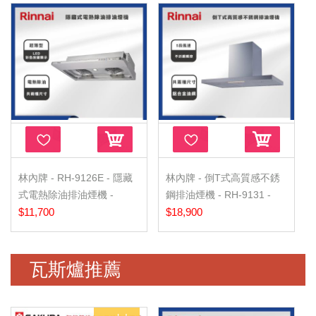
林內牌 - RH-9126E - 隱藏
林內牌 - 倒T式高質感不銹
式電熱除油排油煙機 -
鋼排油煙機 - RH-9131 -
90CM
$11,700
90CM
$18,900
瓦斯爐推薦