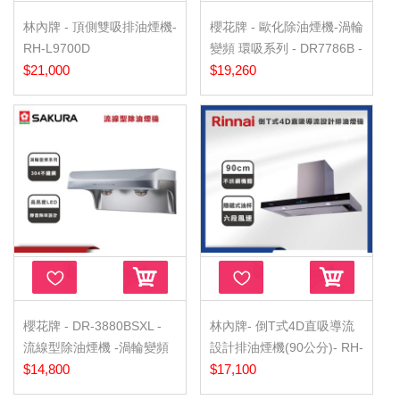
林內牌 - 頂側雙吸排油煙機-
櫻花牌 - 歐化除油煙機-渦輪
RH-L9700D
變頻 環吸系列 - DR7786B -
$21,000
兩款尺寸
$19,260
櫻花牌 - DR-3880BSXL -
林內牌- 倒T式4D直吸導流
流線型除油煙機 -渦輪變頻
設計排油煙機(90公分)- RH-
系列 - 90CM
$14,800
9171
$17,100