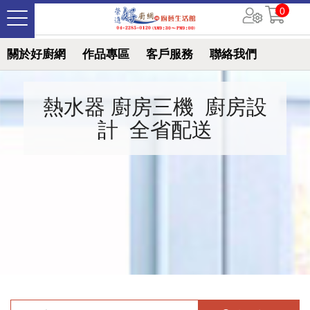
0
關於好廚網
作品專區
客戶服務
聯絡我們
熱水器 廚房三機
廚房設
計
全省配送