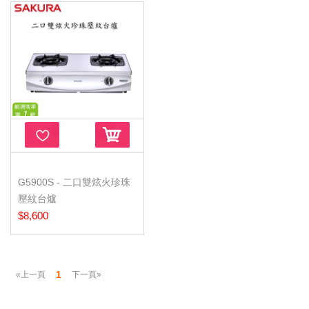
G5900S - 二口雙炫火珍珠
壓紋台爐
$8,600
1
«上一頁
下一頁»