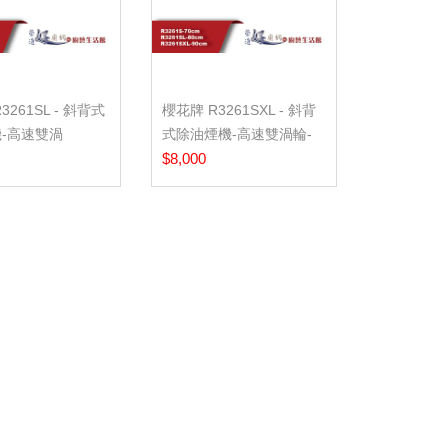
3261SL - 斜背式
櫻花牌 R3261SXL - 斜背
-高速雙渦
式除油煙機-高速雙渦輪-
M
90CM
$8,000