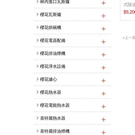
林內進口瓦斯爐
式除油
+雙...
$9,20
櫻花瓦斯爐
櫻花烘碗機
«上一
櫻花電器配備
櫻花排油煙機
櫻花淨水設備
櫻花濾心
櫻花熱水器
櫻花電能熱水器
喜特麗熱水器
喜特麗排油煙機