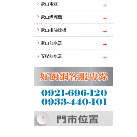
豪山電爐
豪山烘碗機
豪山排油煙機
豪山熱水器
五聯熱水器