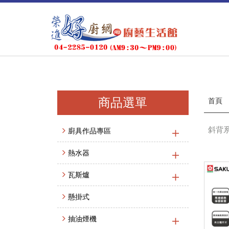
商品選單
首頁
斜背系
廚具作品專區
熱水器
瓦斯爐
懸掛式
抽油煙機