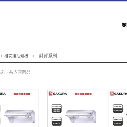
關
斜背系列
櫻花排油煙機
列 - 共 6 筆商品