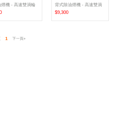
煙機 - 高速雙渦輪
背式除油煙機 - 高速雙渦
0
輪+...
$9,300
1
頁
下一頁»