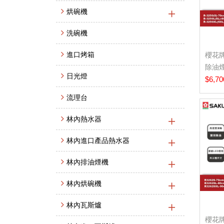
烘碗機
洗碗機
進口烤箱
櫻花牌 
除油
日光燈
計-80.
$6,70
流理台
林內熱水器
林內進口產品熱水器
林內排油煙機
林內烘碗機
林內瓦斯爐
櫻花牌 