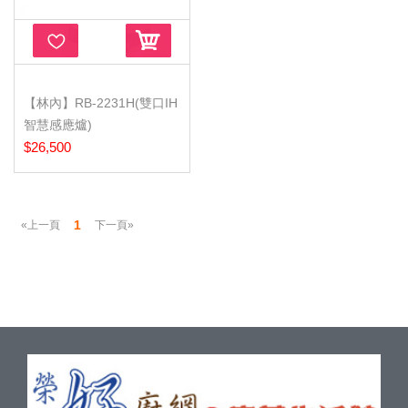
【林內】RB-2231H(雙口IH
智慧感應爐)
$26,500
1
«上一頁
下一頁»